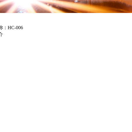
：HC-006
介