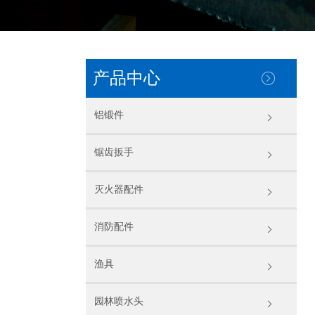
产品中心
铝锻件
锯齿扳手
灭火器配件
消防配件
渔具
园林喷水头